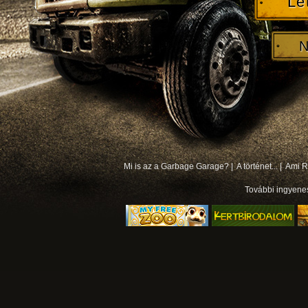
Le
N
Mi is az a Garbage Garage? |
A történet... |
Ami Rá
További
ingyene