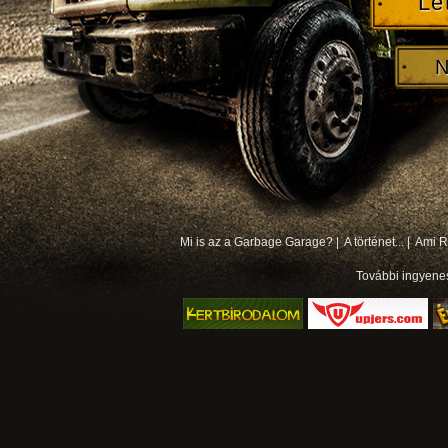
Le
N
Mi is az a Garbage Garage? |
A történet... |
Ami Rá
További
ingyene