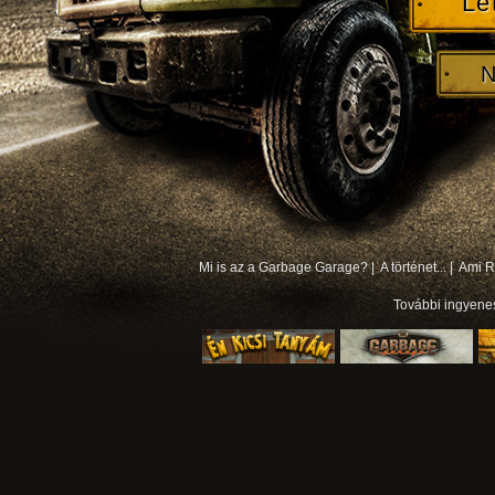
Le
N
Mi is az a Garbage Garage? |
A történet... |
Ami Rá
További
ingyene