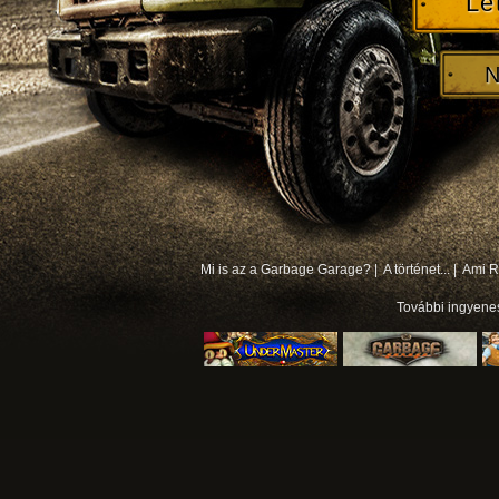
Le
N
Mi is az a Garbage Garage? |
A történet... |
Ami Rá
További
ingyene