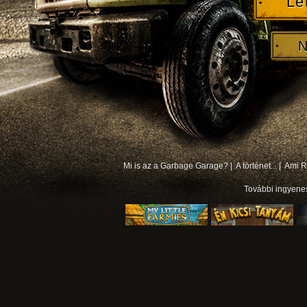
Le
N
Mi is az a Garbage Garage? |
A történet... |
Ami Rá
További
ingyene