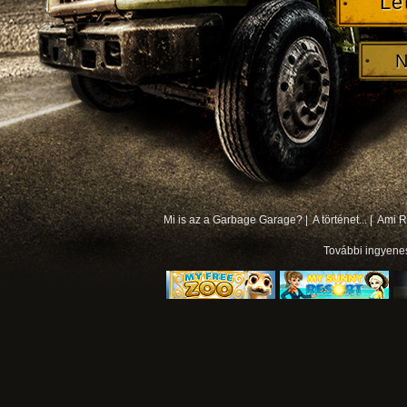
Le
N
Mi is az a Garbage Garage? |
A történet... |
Ami Rá
További
ingyene