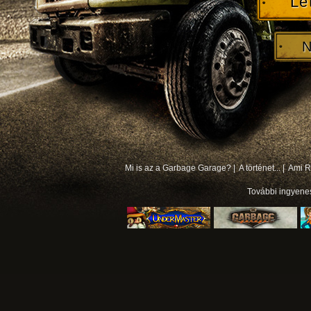
Le
N
Mi is az a Garbage Garage? |
A történet... |
Ami Rá
További
ingyene