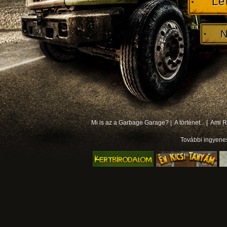
Le
N
Mi is az a Garbage Garage? |
A történet... |
Ami Rá
További
ingyene