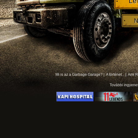
Le
N
Mi is az a Garbage Garage? |
A történet... |
Ami Rá
További
ingyene