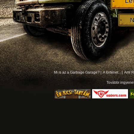
Le
N
Mi is az a Garbage Garage? |
A történet... |
Ami Rá
További
ingyene