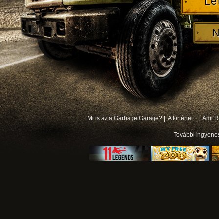
Le
N
Mi is az a Garbage Garage? |
A történet... |
Ami Rá
További
ingyene