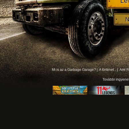
Le
N
Mi is az a Garbage Garage? |
A történet... |
Ami Rá
További
ingyene