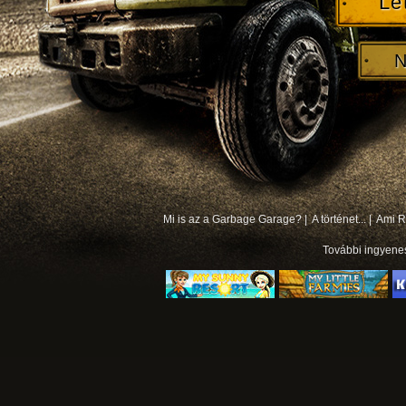
Le
N
Mi is az a Garbage Garage? |
A történet... |
Ami Rá
További
ingyene