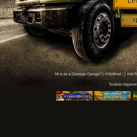
Le
N
Mi is az a Garbage Garage? |
A történet... |
Ami Rá
További
ingyene