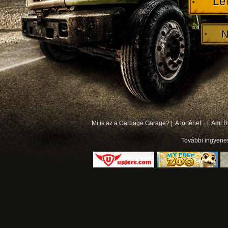
Le
N
Mi is az a Garbage Garage? |
A történet... |
Ami Rá
További
ingyene