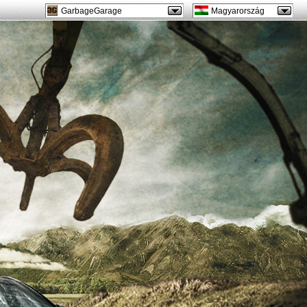
GarbageGarage
Magyarország