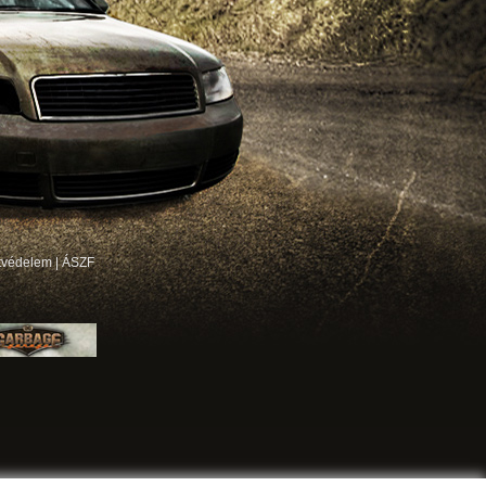
tvédelem
|
ÁSZF