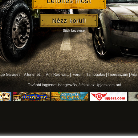
Letöltés most
Nézz körül!
Sütik kezelése
bage Garage? |
A történet... |
Ami Rád vár... |
Fórum
|
Támogatás
|
Impresszum
|
Ada
További
ingyenes böngészõs játékok
az Upjers.com-on!