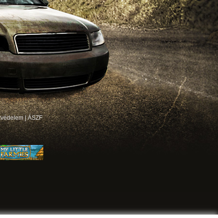
tvédelem
|
ÁSZF