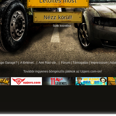
Letöltés most
Nézz körül!
Sütik kezelése
bage Garage? |
A történet... |
Ami Rád vár... |
Fórum
|
Támogatás
|
Impresszum
|
Ada
További
ingyenes böngészõs játékok
az Upjers.com-on!