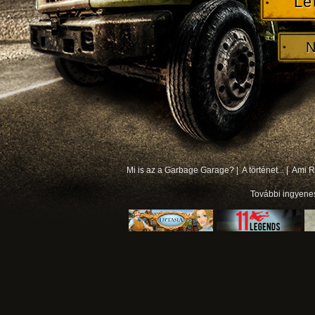
Le
N
Mi is az a Garbage Garage? |
A történet... |
Ami Rá
További
ingyene