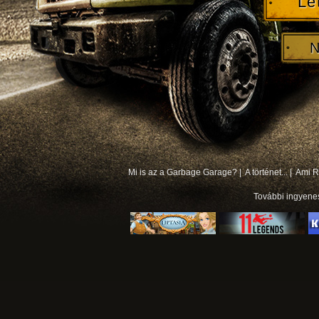
Le
N
Mi is az a Garbage Garage? |
A történet... |
Ami Rá
További
ingyene