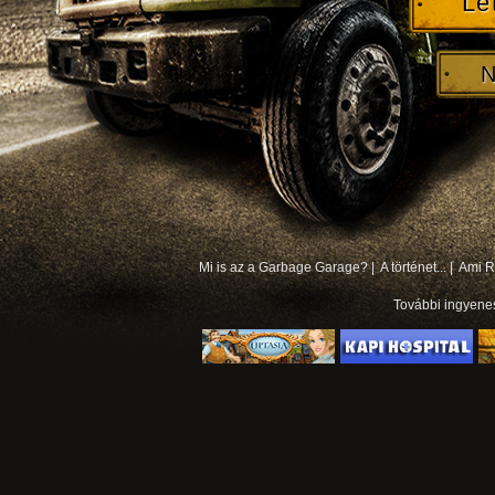
Le
N
Mi is az a Garbage Garage? |
A történet... |
Ami Rá
További
ingyene