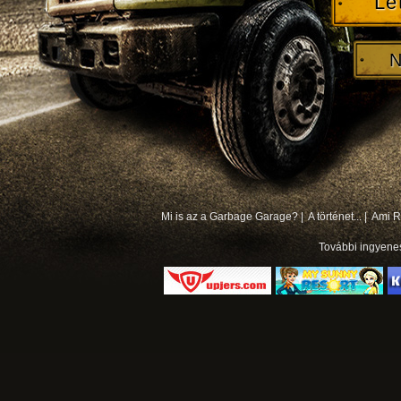
Le
N
Mi is az a Garbage Garage? |
A történet... |
Ami Rá
További
ingyene