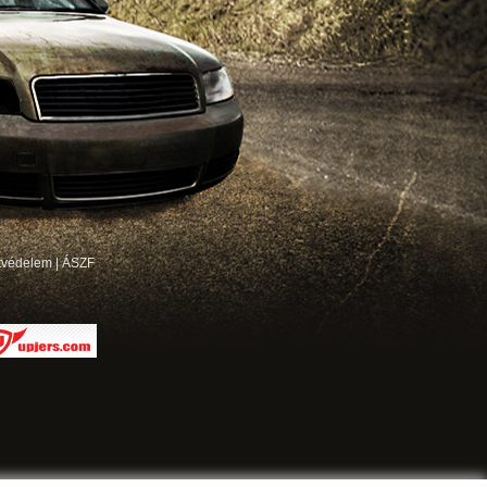
tvédelem
|
ÁSZF