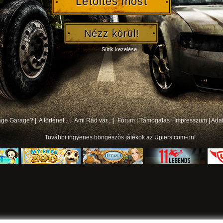
Letöltés most
Nézz körül!
Sütik kezelése
bage Garage? |
A történet... |
Ami Rád vár... |
Fórum
|
Támogatás
|
Impresszum
|
Ada
További
ingyenes böngészõs játékok
az Upjers.com-on!