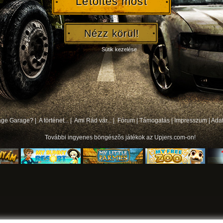
Letöltés most
Nézz körül!
Sütik kezelése
bage Garage? |
A történet... |
Ami Rád vár... |
Fórum
|
Támogatás
|
Impresszum
|
Ada
További
ingyenes böngészõs játékok
az Upjers.com-on!