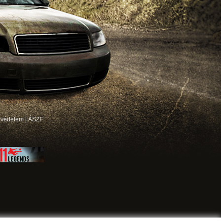
tvédelem
|
ÁSZF