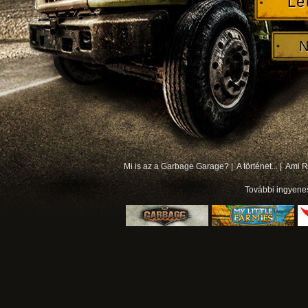
Le
N
Mi is az a Garbage Garage? |
A történet... |
Ami Rá
További
ingyene