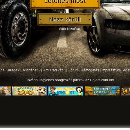
Letöltés most
Nézz körül!
Sütik kezelése
bage Garage? |
A történet... |
Ami Rád vár... |
Fórum
|
Támogatás
|
Impresszum
|
Ada
További
ingyenes böngészõs játékok
az Upjers.com-on!