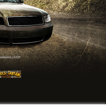
tvédelem
|
ÁSZF