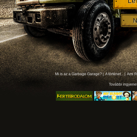
Le
N
Mi is az a Garbage Garage? |
A történet... |
Ami Rá
További
ingyene