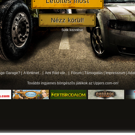
Letöltés most
Nézz körül!
Sütik kezelése
bage Garage? |
A történet... |
Ami Rád vár... |
Fórum
|
Támogatás
|
Impresszum
|
Ada
További
ingyenes böngészõs játékok
az Upjers.com-on!