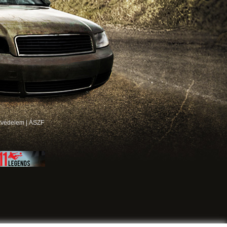
tvédelem
|
ÁSZF