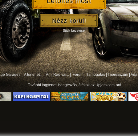
Letöltés most
Nézz körül!
Sütik kezelése
bage Garage? |
A történet... |
Ami Rád vár... |
Fórum
|
Támogatás
|
Impresszum
|
Ada
További
ingyenes böngészõs játékok
az Upjers.com-on!