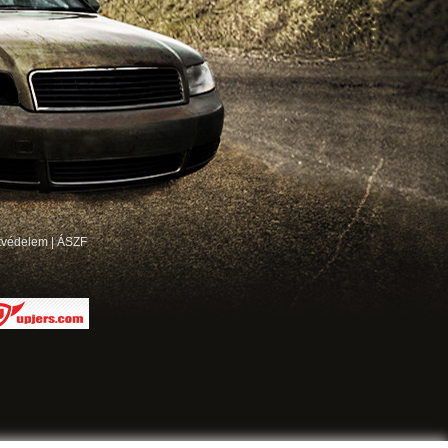
tvédelem
|
ÁSZF