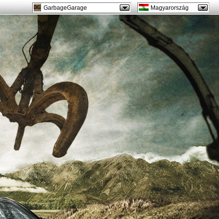
GarbageGarage
Magyarország