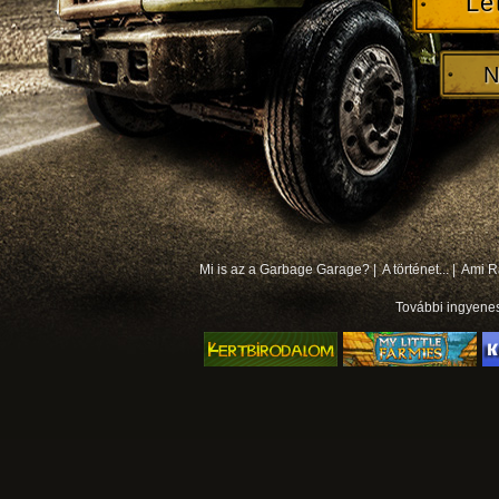
Le
N
Mi is az a Garbage Garage? |
A történet... |
Ami Rá
További
ingyene