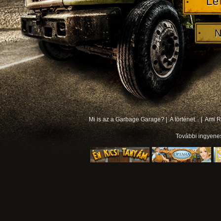
Le
N
Mi is az a Garbage Garage? |
A történet... |
Ami Rá
További
ingyene