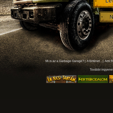
Le
N
Mi is az a Garbage Garage? |
A történet... |
Ami Rá
További
ingyene