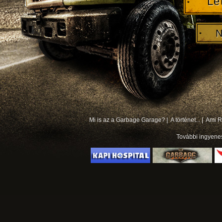
Le
N
Mi is az a Garbage Garage? |
A történet... |
Ami Rá
További
ingyene