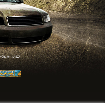
tvédelem
|
ÁSZF