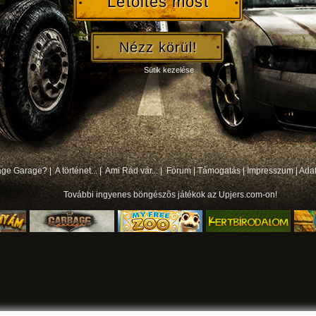
Letöltés most
Nézz körül!
Sütik kezelése
bage Garage? |
A történet... |
Ami Rád vár... |
Fórum
|
Támogatás
|
Impresszum
|
Ada
További
ingyenes böngészõs játékok
az Upjers.com-on!